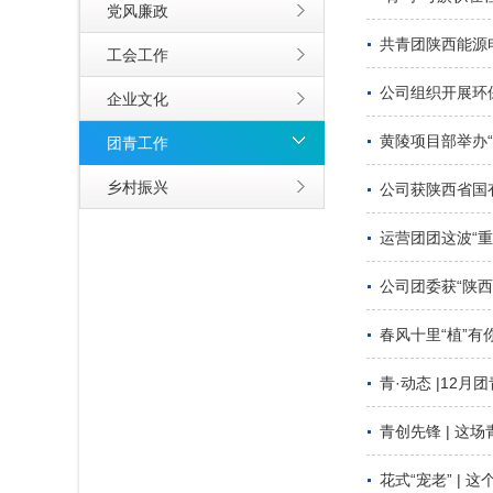
党风廉政
共青团陕西能源
工会工作
公司组织开展环
企业文化
黄陵项目部举办
团青工作
乡村振兴
公司获陕西省国
运营团团这波“
公司团委获“陕
春风十里“植”有
青·动态 |12月
青创先锋 | 这
花式“宠老” |