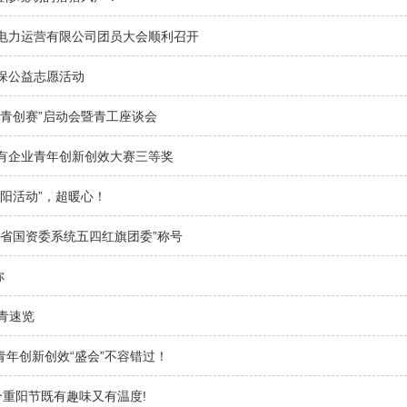
电力运营有限公司团员大会顺利召开
保公益志愿活动
“青创赛”启动会暨青工座谈会
有企业青年创新创效大赛三等奖
重阳活动”，超暖心！
西省国资委系统五四红旗团委”称号
你
团青速览
场青年创新创效“盛会”不容错过！
 这个重阳节既有趣味又有温度!