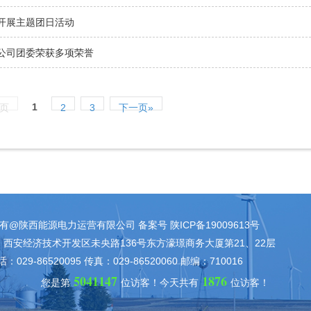
开展主题团日活动
公司团委荣获多项荣誉
1
一页
2
3
下一页»
有@陕西能源电力运营有限公司 备案号 陕ICP备19009613号
西安经济技术开发区未央路136号东方濠璟商务大厦第21、22层
：029-86520095 传真：029-86520060 邮编：710016
5041147
1876
您是第
位访客！
今天共有
位访客！