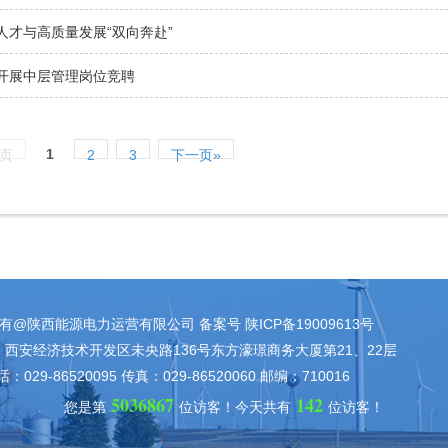
人才与高质量发展“双向奔赴”
开展中层管理岗位竞聘
1
一页
2
3
下一页»
有@陕西能源电力运营有限公司 备案号 陕ICP备19009613号
西安经济技术开发区未央路136号东方濠璟商务大厦第21、22层
：029-86520095 传真：029-86520060 邮编：710016
5036867
142
您是第
位访客！
今天共有
位访客！