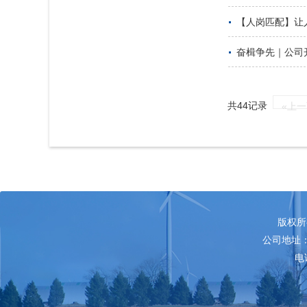
【人岗匹配】让
奋楫争先｜公司
共44记录
«上
版权所
公司地址：
电话