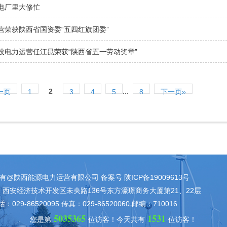
电厂里大修忙
营荣获陕西省国资委“五四红旗团委”
投电力运营任江昆荣获“陕西省五一劳动奖章”
2
...
一页
1
3
4
5
8
下一页»
有@陕西能源电力运营有限公司 备案号 陕ICP备19009613号
西安经济技术开发区未央路136号东方濠璟商务大厦第21、22层
：029-86520095 传真：029-86520060 邮编：710016
5035365
1531
您是第
位访客！
今天共有
位访客！