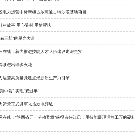
投电力运营中标新疆古尔班通古特沙漠基地项目
驻村故事 用心驻村 用情帮扶
拼命三郎”的星光大道
际在线：着力推进技能人才队伍建设走深走实
焊条迸出璀璨火花
力运营高质量党建点燃新质生产力引擎
期中卷” 实现“双过半”
力运营正式进军光热发电领域
际在线：“陕西省五一劳动奖章”获得者任江昆：用技能展现运营工匠的硬