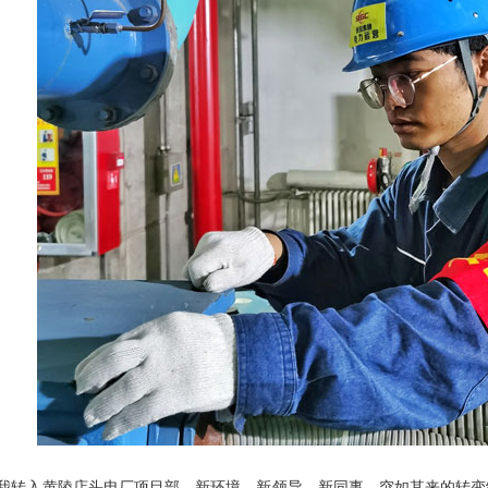
7月，我转入黄陵店头电厂项目部，新环境、新领导、新同事，突如其来的转