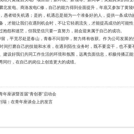
麟北发电、商洛发电C修，自己的能力得到全面提升，年底又参加了黄陵
，愚者错失机遇；是的，机遇总是能为一个准备好的人，提供一条成功
备，才能让我们在遇到机会时，不让它轻易流失，才能提高成功的可能性
过抱怨和迷茫，但我坚信只要一直努力，就会迎来属于自己的成功。
停留，平芜尽处是春山，青春不问韶华，努力终有收获。作为公司发展的
时间打磨自己的技能和水准，在遇到陌生业务时，既不要蛮干，也不要
、建设好我们共同工作生活的环境和氛围，远离负面信息，积极传播正能
秀同行，在自己的岗位上创造更大的成绩。
青年座谈暨首届“青创赛”启动会
| 刘瑞：在青年座谈会上的发言