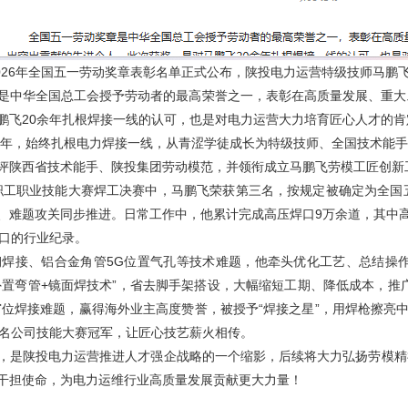
2026年全国五一劳动奖章表彰名单正式公布，陕投电力运营特级技师马鹏
是中华全国总工会授予劳动者的最高荣誉之一，表彰在高质量发展、重大
鹏飞20余年扎根焊接一线的认可，也是对电力运营大力培育匠心人才的肯
年，始终扎根电力焊接一线，从青涩学徒成长为特级技师、全国技术能手
评陕西省技术能手、陕投集团劳动模范，并领衔成立马鹏飞劳模工匠创新
职业技能大赛焊工决赛中，马鹏飞荣获第三名，按规定被确定为全国五
、难题攻关同步推进。日常工作中，他累计完成高压焊口9万余道，其中高难度
焊口的行业纪录。
焊接、铝合金角管5G位置气孔等技术难题，他牵头优化工艺、总结操作
外置弯管+镜面焊技术”，省去脚手架搭设，大幅缩短工期、降低成本，推
窄位焊接难题，赢得海外业主高度赞誉，被授予“焊接之星”，用焊枪擦亮
1名公司技能大赛冠军，让匠心技艺薪火相传。
是陕投电力运营推进人才强企战略的一个缩影，后续将大力弘扬劳模精
干担使命，为电力运维行业高质量发展贡献更大力量！