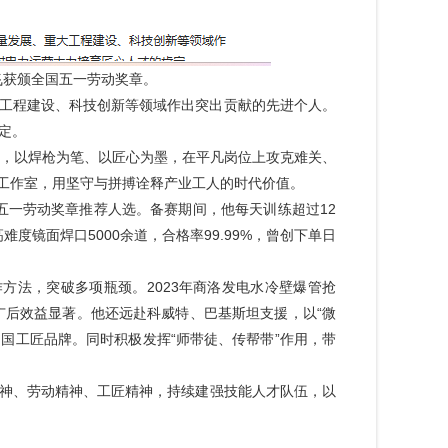
飞获颁全国五一劳动奖章。
工程建设、科技创新等领域作出突出贡献的先进个人。
定。
，以焊枪为笔、以匠心为墨，在平凡岗位上攻克难关、
工作室，用坚守与拼搏诠释产业工人的时代价值。
一劳动奖章推荐人选。备赛期间，他每天训练超过12
镜面焊口5000余道，合格率99.99%，曾创下单日
方法，突破多项瓶颈。2023年商洛发电水冷壁爆管抢
广后效益显著。他还远赴科威特、巴基斯坦支援，以“微
中国工匠品牌。同时积极发挥“师带徒、传帮带”作用，带
神、劳动精神、工匠精神，持续建强技能人才队伍，以