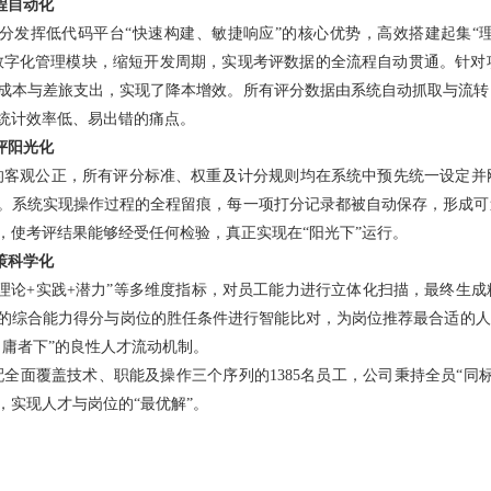
程自动化
发挥低代码平台“快速构建、敏捷响应”的核心优势，高效搭建起集“
数字化管理模块，缩短开发周期，实现考评数据的全流程自动贯通。针对
成本与差旅支出，实现了降本增效。所有评分数据由系统自动抓取与流转
统计效率低、易出错的痛点。
评阳光化
的客观公正，所有评分标准、权重及计分规则均在系统中预先统一设定并
。系统实现操作过程的全程留痕，每一项打分记录都被自动保存，形成可
，使考评结果能够经受任何检验，真正实现在“阳光下”运行。
策科学化
“理论+实践+潜力”等多维度指标，对员工能力进行立体化扫描，最终生
的综合能力得分与岗位的胜任条件进行智能比对，为岗位推荐最合适的人
、庸者下”的良性人才流动机制。
配全面覆盖技术、职能及操作三个序列的1385名员工，公司秉持全员“同
，
实现人才与岗位的“最优解”。