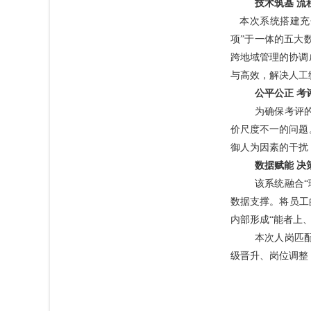
技术筑基
流
本次系统搭建充分
项”于一体的五大
跨地域管理的协调
与高效，解决人工
公平公正
考
为确保考评
价尺度不一的问题
御人为因素的干扰
数据赋能
决
该系统融合
数据支撑。将员工
内部形成“能者上
本次人岗匹
级晋升、岗位调整